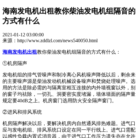
海南发电机出租教你柴油发电机组隔音的
方式有什么
2021-01-12 03:00:00
来源：http://www.zddlzl.com/news540050.html
海南发电机出租
教你柴油发电机组隔音的方式有什么：
①机房隔声
发电机组的排气管噪声和制冷离心风机噪声降低以后，剩余来
的主要噪声源是柴油发动机机械设备噪声和焚烧处理噪声。选
用的方法是除必需的与隔离室相互连接的内外墙视窗以外，别
的窗子均祛除，一切孔、洞要密实度堵漏，墙体墙面的隔声量
规定要40dB之上。机房窗门选用防火安全隔声窗门。
②进风和排风系统
机房隔声解决以后，要解决机房内自然通风排热难题。进气口
应与发电机组、排风系统口设定在同一平行线上。进气口需配
以感性负载内置式消音器，由于进气口工作压力遗失亦在允许