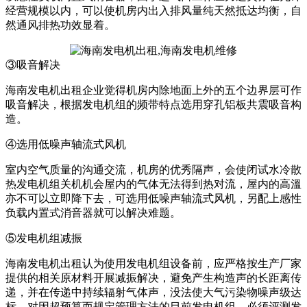
经营规模以内，可以使机房内出入排风量纯天然抵达均衡，自
然通风排热功效显着。
③吸音解决
海南发电机出租企业觉得机房内除地面上外的五个边界层可作
吸音解决，根据发电机组的频带特点选用穿孔铝板共震吸音构
造。
④选用低噪声轴流式风机
室内空气质量的沟通交流，机房的优秀隔声，会使闭试水冷散
热发电机组关机机会屋内的气体无法得到热对流，屋内的高溫
亦不可以立即降下去，可选用低噪声轴流式风机，另配上感性
负载内置式消音器就可以解决难题。
⑤发电机组减振
海南发电机出租认为使用发电机组设备前，应严格按生产厂家
提供的相关原材料开展减振解决，避免产生构造声的长距离传
递，并在传递中持续辐射气体声，没法使大气污染物噪声级达
标。对因超预算而规定管理方法的目前发电机组，必须评测发