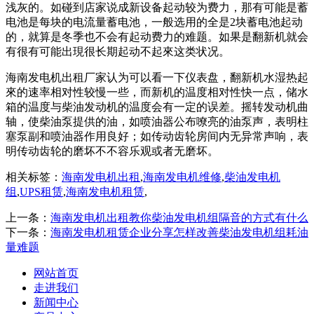
浅灰的。如碰到店家说成新设备起动较为费力，那有可能是蓄
电池是每块的电流量蓄电池，一般选用的全是2块蓄电池起动
的，就算是冬季也不会有起动费力的难题。如果是翻新机就会
有很有可能出現很长期起动不起來这类状况。
海南发电机出租厂家认为可以看一下仪表盘，翻新机水湿热起
來的速率相对性较慢一些，而新机的温度相对性快一点，储水
箱的温度与柴油发动机的温度会有一定的误差。摇转发动机曲
轴，使柴油泵提供的油，如喷油器公布嘹亮的油泵声，表明柱
塞泵副和喷油器作用良好；如传动齿轮房间内无异常声响，表
明传动齿轮的磨坏不不容乐观或者无磨坏。
相关标签：
海南发电机出租
,
海南发电机维修
,
柴油发电机
组
,
UPS租赁
,
海南发电机租赁
,
上一条：
海南发电机出租教你柴油发电机组隔音的方式有什么
下一条：
海南发电机租赁企业分享怎样改善柴油发电机组耗油
量难题
网站首页
走进我们
新闻中心