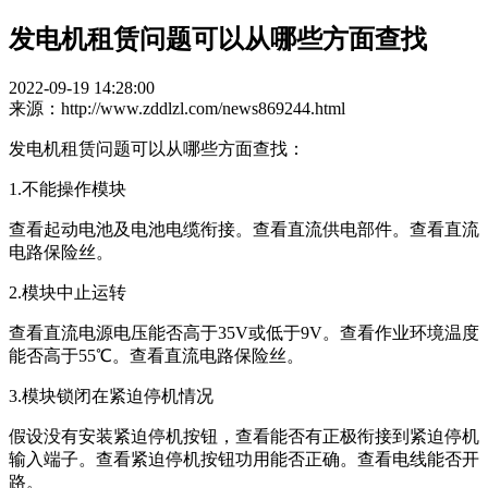
发电机租赁问题可以从哪些方面查找
2022-09-19 14:28:00
来源：http://www.zddlzl.com/news869244.html
发电机租赁问题可以从哪些方面查找：
1.不能操作模块
查看起动电池及电池电缆衔接。查看直流供电部件。查看直流
电路保险丝。
2.模块中止运转
查看直流电源电压能否高于35V或低于9V。查看作业环境温度
能否高于55℃。查看直流电路保险丝。
3.模块锁闭在紧迫停机情况
假设没有安装紧迫停机按钮，查看能否有正极衔接到紧迫停机
输入端子。查看紧迫停机按钮功用能否正确。查看电线能否开
路。