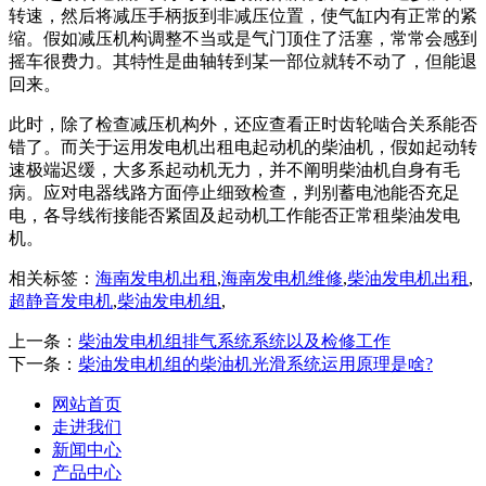
转速，然后将减压手柄扳到非减压位置，使气缸内有正常的紧
缩。假如减压机构调整不当或是气门顶住了活塞，常常会感到
摇车很费力。其特性是曲轴转到某一部位就转不动了，但能退
回来。
此时，除了检查减压机构外，还应查看正时齿轮啮合关系能否
错了。而关于运用发电机出租电起动机的柴油机，假如起动转
速极端迟缓，大多系起动机无力，并不阐明柴油机自身有毛
病。应对电器线路方面停止细致检查，判别蓄电池能否充足
电，各导线衔接能否紧固及起动机工作能否正常租柴油发电
机。
相关标签：
海南发电机出租
,
海南发电机维修
,
柴油发电机出租
,
超静音发电机
,
柴油发电机组
,
上一条：
柴油发电机组排气系统系统以及检修工作
下一条：
柴油发电机组的柴油机光滑系统运用原理是啥?
网站首页
走进我们
新闻中心
产品中心