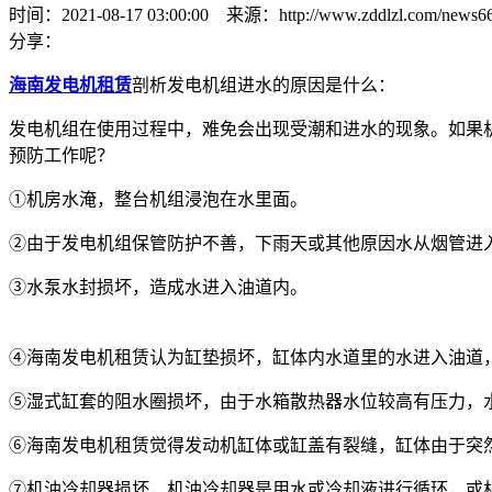
时间：2021-08-17 03:00:00 来源：http://www.zddlzl.com/news66
分享：
海南发电机租赁
剖析发电机组进水的原因是什么：
发电机组在使用过程中，难免会出现受潮和进水的现象。如果
预防工作呢？
①机房水淹，整台机组浸泡在水里面。
②由于发电机组保管防护不善，下雨天或其他原因水从烟管进
③水泵水封损坏，造成水进入油道内。
④海南发电机租赁认为缸垫损坏，缸体内水道里的水进入油道
⑤湿式缸套的阻水圈损坏，由于水箱散热器水位较高有压力，
⑥海南发电机租赁觉得发动机缸体或缸盖有裂缝，缸体由于突
⑦机油冷却器损坏，机油冷却器是用水或冷却液进行循环，或