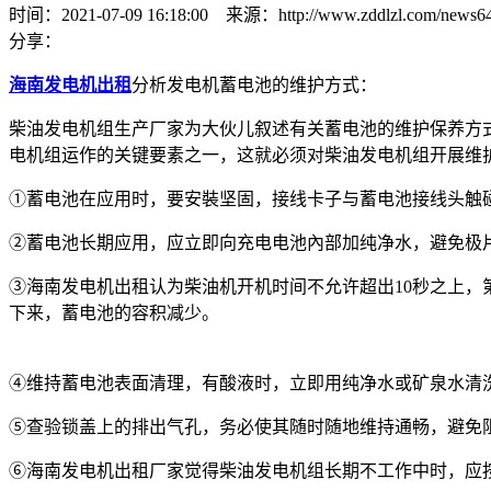
时间：2021-07-09 16:18:00 来源：http://www.zddlzl.com/news64
分享：
海南发电机出租
分析发电机蓄电池的维护方式：
柴油发电机组生产厂家为大伙儿叙述有关蓄电池的维护保养方式，
电机组运作的关键要素之一，这就必须对柴油发电机组开展维
①蓄电池在应用时，要安裝坚固，接线卡子与蓄电池接线头触
②蓄电池长期应用，应立即向充电电池內部加纯净水，避免极
③海南发电机出租认为柴油机开机时间不允许超出10秒之上，
下来，蓄电池的容积减少。
④维持蓄电池表面清理，有酸液时，立即用纯净水或矿泉水清
⑤查验锁盖上的排出气孔，务必使其随时随地维持通畅，避免
⑥海南发电机出租厂家觉得柴油发电机组长期不工作中时，应