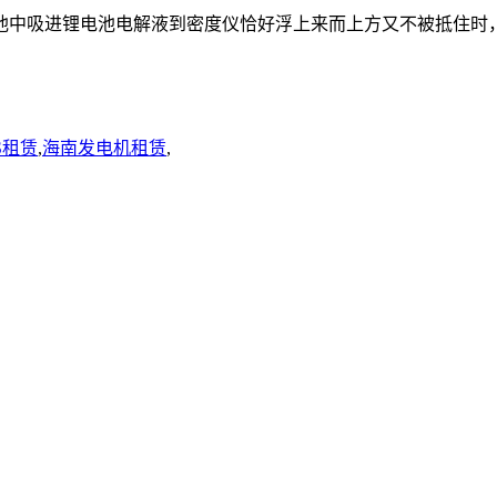
池中吸进锂电池电解液到密度仪恰好浮上来而上方又不被抵住时
S租赁
,
海南发电机租赁
,