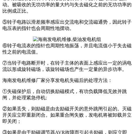
动。被吸收的无功功率的量大约与失去磁化之前的无功功率的
比例成正比。
⑤转子电路以滑差频率感应出交流电和交流磁通势，因此转子
电压表的指针也会周期性地摆动。
⑥转子电流表的指针也周期性地振荡，并且电流值小于失去磁
性之前的电流值。
⑦当转子电路断开时，在转子主体的表面上感应出一定的涡电
流以形成旋转磁场，该旋转磁场也产生一定量的异步功率。
海南发电机维修厂家分享发电机失磁后的处理方法：
①失磁保护后，自动切换励磁模式，有功负载降低无效并跳
闸，并处理紧急停机;
②如果丢失，则励磁是由去励磁开关的意外跳闸引起的。灭磁
开关应立即重新闭合。如果重合闸失败，发电机将被卸载并立
即关闭；
③如果是由于励磁调节器AVR故障而引起去励磁，则应立即