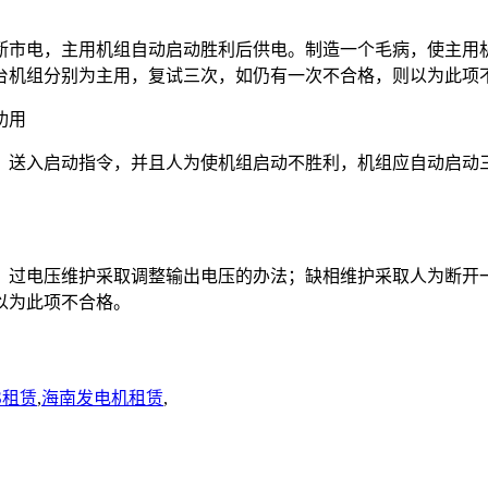
断市电，主用机组自动启动胜利后供电。制造一个毛病，使主用
台机组分别为主用，复试三次，如仍有一次不合格，则以为此项
功用
，送入启动指令，并且人为使机组启动不胜利，机组应自动启动
；过电压维护采取调整输出电压的办法；缺相维护采取人为断开
以为此项不合格。
S租赁
,
海南发电机租赁
,