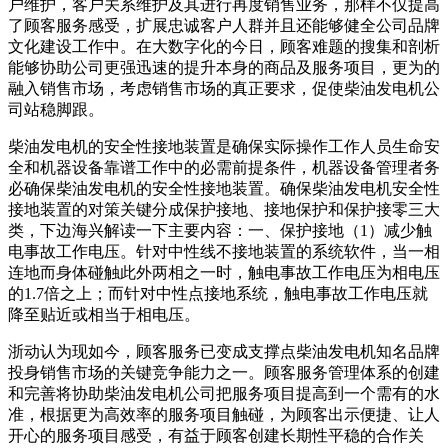
户维护，客户关系维护及其进行再度销售业务，那样不仅提高
了顾客服务感受，扩展忠诚客户人群并且还能够健全公司品牌
文化建设工作中。在大数字化的今日，顾客难题的搜集和剖析
能够协助公司更强迅速的提升本身的商品及服务项目，更为的
融入销售市场，考虑销售市场的真正要求，促使柴油发电机公
司站稳脚跟。
柴油发电机的安全性接地装置是确保实际操作工作人员生命安
全和机器设备靠谱工作中的必需前提条件，机器设备管理者务
必确保柴油发电机的安全性接地装置。确保柴油发电机安全性
接地装置的对策关键分成保护接地、接地保护和保护接零三大
类，下边海兴解读一下主要内容：一、保护接地（1）减少触
电事故工作电压。针对中性线不接地装置的系统软件，当一相
连地而身体碰触此外两相之一时，触电事故工作电压为相电压
的1.7倍之上；而针对中性点接地系统，触电事故工作电压就
降至贴近或相当于相电压。
浙动认为现如今，顾客服务已变成支撑点柴油发电机知名品牌
投身销售市场的关键竞争能力之一。顾客服务管理体系的创建
和完善将协助柴油发电机公司把服务项目提高到一个需有的水
准，根据更为高效率的服务项目触碰，为顾客出示便捷、让人
开心的服务项目感受，有益于顾客创建长期性平稳的合作关