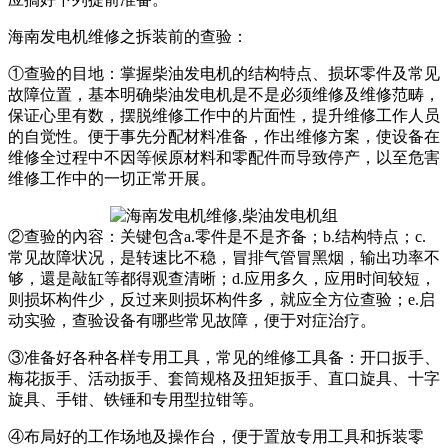
海南发电机维修之拆装前的查验：
①查验的目地：掌握柴油发电机的结构特点、损坏零件及常见
故障位置，基本明确柴油发电机是不是必须维修及维修范畴，
保证心里有数，摆脱维修工作中的片面性，提升维修工作人员
的自觉性。便于事先分配材料准备，作出维修方案，使设备在
维修全过程中不因等候原材料和零配件而导致停产，以至危害
维修工作中的一切正常开展。
②查验的內容：关键包含a.零件是不是齐备；b.结构特点；c.
常见故障状况，是转速比不稳，冒排气管冒黑烟，输出功率不
够，還是敲缸等都得观查清晰；d.应用多久，应用时间较短，
则损坏构件少，反过来则损坏构件多，就应全方位查验；e.启
动实验，查验设备有哪些常见故障，便于对症治疗。
③准备好各种各样专用工具，常见的维修工具备：开口扳手、
梅花扳手、活动扳手、套筒规格及扭矩扳手、直口旋具、十字
旋具、手钳、铁锤和专用型拉钳等。
④布局好的工作场地及操作台，便于置放专用工具和拆装零