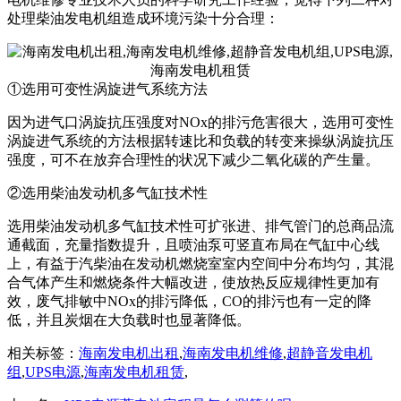
处理柴油发电机组造成环境污染十分合理：
①选用可变性涡旋进气系统方法
因为进气口涡旋抗压强度对NOx的排污危害很大，选用可变性
涡旋进气系统的方法根据转速比和负载的转变来操纵涡旋抗压
强度，可不在放弃合理性的状况下减少二氧化碳的产生量。
②选用柴油发动机多气缸技术性
选用柴油发动机多气缸技术性可扩张进、排气管门的总商品流
通截面，充量指数提升，且喷油泵可竖直布局在气缸中心线
上，有益于汽柴油在发动机燃烧室室内空间中分布均匀，其混
合气体产生和燃烧条件大幅改进，使放热反应规律性更加有
效，废气排敏中NOx的排污降低，CO的排污也有一定的降
低，并且炭烟在大负载时也显著降低。
相关标签：
海南发电机出租
,
海南发电机维修
,
超静音发电机
组
,
UPS电源
,
海南发电机租赁
,