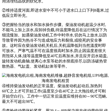
用清理结晶状的软化水。
②维持适度河面,即进水室中不可小于进水口上口下列8毫米,过
低应立即补充。
③把握恰当的放水和加水操作步骤。柴油发动机超温少水时,
不能马上加上凉水,应卸掉负载,待温度降低后在运行情况下为
细流慢加。如遇柴油发动机工作中时停水,切勿马上放水,以防
导致零件因为热冷不匀造成地应力和裂痕,或咬死的安全事
故。这时应在柴油发动机关机后,关机温降低到当然溫度时即
可放水。严寒气温不可在温度很高时加水,防止因温度差很大
而毁坏人体,须等温度降低至40℃后再加水,并且应开启水箱盖,
旋转发动机曲轴,使离心水泵等处的水彻底排尽,以防冻破热管
散热器、气缸盖、发动机缸体等零件。
④维持柴油发动机的正常温度。柴油发动机起动后,加热到
60℃之上才可开始工作(温度至少在40℃之上大拖拉机才可刚
开始空白行)。工作中一切正常后温度应维持在80～90℃范畴,
最大不可超出98℃。
⑤查验传动带张松紧度。用29.4～49N的力按在传动带中间,传