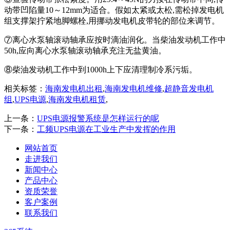
动带凹陷量10～12mm为适合。假如太紧或太松,需松掉发电机
组支撑架拧紧地脚螺栓,用挪动发电机皮带轮的部位来调节。
⑦离心水泵轴滚动轴承应按时滴油润化。当柴油发动机工作中
50h,应向离心水泵轴滚动轴承充注无盐黄油。
⑧柴油发动机工作中到1000h上下应清理制冷系污垢。
相关标签：
海南发电机出租
,
海南发电机维修
,
超静音发电机
组
,
UPS电源
,
海南发电机租赁
,
上一条：
UPS电源报警系统是怎样运行的呢
下一条：
工频UPS电源在工业生产中发挥的作用
网站首页
走进我们
新闻中心
产品中心
资质荣誉
客户案例
联系我们