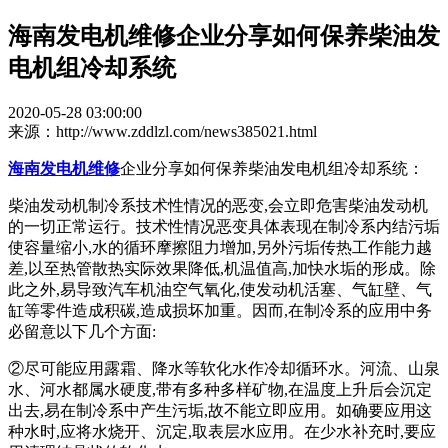
海南发电机维修企业分享如何保养柴油发
电机组冷却系统
2020-05-28 03:00:00
来源：http://www.zddlzl.com/news385021.html
海南发电机维修
企业分享如何保养柴油发电机组冷却系统：
柴油发动机制冷系技术性情况的恶变,会立即危害柴油发动机
的一切正常运行。技术性情况恶变具体表现在制冷系内结污垢
使容量缩小,水的循环摩擦阻力增加,另外污垢传热工作能力越
差,以至热管散热实际效果降低,机温值高,加快水垢的形成。除
此之外,易导致汽车机油空气氧化,使发动机活塞、气缸壁、气
缸等零件造成积碳,造成损坏加重。因而,在制冷系的应用中务
必留意以下几个方面:
②尽可能应用露霜、降水等软化水作冷却循环水。河流、山泉
水、河水都属水硬度,带有多种多样矿物,在温度上升后会沉定
出去,易在制冷系中产生污垢,故不能立即应用。如确要应用这
种水时,应将水烧开、沉定,取表层水应用。在少水补充时,要应