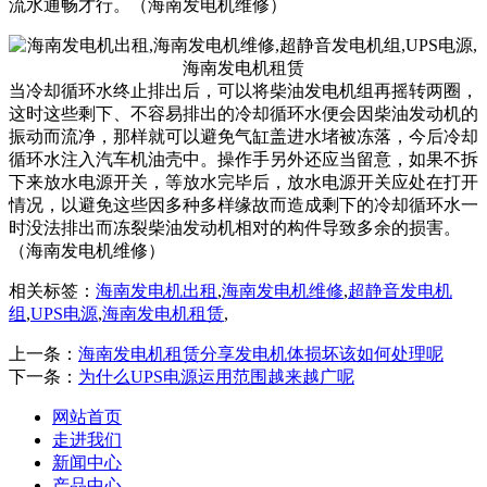
流水通畅才行。（海南发电机维修）
当冷却循环水终止排出后，可以将柴油发电机组再摇转两圈，
这时这些剩下、不容易排出的冷却循环水便会因柴油发动机的
振动而流净，那样就可以避免气缸盖进水堵被冻落，今后冷却
循环水注入汽车机油壳中。操作手另外还应当留意，如果不拆
下来放水电源开关，等放水完毕后，放水电源开关应处在打开
情况，以避免这些因多种多样缘故而造成剩下的冷却循环水一
时没法排出而冻裂柴油发动机相对的构件导致多余的损害。
（海南发电机维修）
相关标签：
海南发电机出租
,
海南发电机维修
,
超静音发电机
组
,
UPS电源
,
海南发电机租赁
,
上一条：
海南发电机租赁分享发电机体损坏该如何处理呢
下一条：
为什么UPS电源运用范围越来越广呢
网站首页
走进我们
新闻中心
产品中心