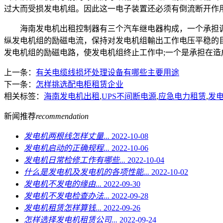
过大而受损发电机组。因此这一电子装置还必须有倒流断开作
海南发电机出租控制器有三个汽车继电器构成，一个承担调
纵发电机组的励磁电流，保持对发电机组輸出工作电压平稳的
发电机组的励磁电路，使发电机组终止工作中;一个是承担在
上一条：
有关电缆线损坏处理设备有哪些主要用途
下一条：
怎样挑选配电柜租赁企业
相关标签：
海南发电机出租
,
UPS不间断电源
,
应急电力租赁
,
发
新闻推荐
recommendation
发电机两根线怎样丈量...
2022-10-08
发电机启动的正确规程...
2022-10-06
发电机日常检修工作有哪些...
2022-10-04
什么是发电机及发电机的各项性能...
2022-10-02
发电机不发电的缘由...
2022-09-30
发电机不发电检查办法...
2022-09-28
发电机租赁怎样算钱...
2022-09-26
怎样选择发电机租赁公司...
2022-09-24