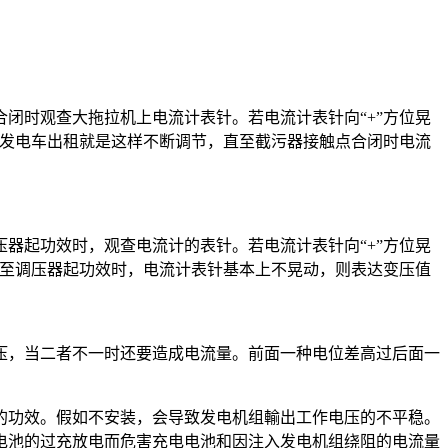
闭时观查大拖拉机上电流计表针。若电流计表针向“+”方位晃
。发电车出租就是这样不断调节，直至截污器接触点合闭时电流
压器起功效时，观查电流计的表针。若电流计表针向“+”方位晃
直至调压器起功效时，电流计表针基本上不晃动，则表达变压值
压，当二者不一时还要造成电流量。前面一种电位差高过后面一
功效。假如不安装，会导致发电机组輸出工作电压的不平稳。
电池的过充放电而危害充电电池和因注入发电机组绕阻的电流量